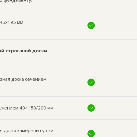
по фундаменту.
 45х195 мм
ой строганой доски
езная доска сечением
сечением 40×150/200 мм
я доска камерной сушки