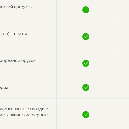
льский профиль с
тен) – плиты
обрезной брусок
ериал
оцинкованные гвозди и
 металлические черные