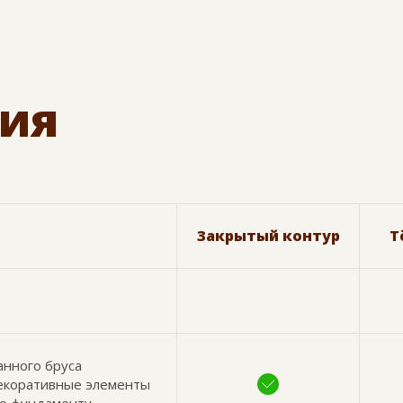
ия
Закрытый контур
Т
анного бруса
декоративные элементы