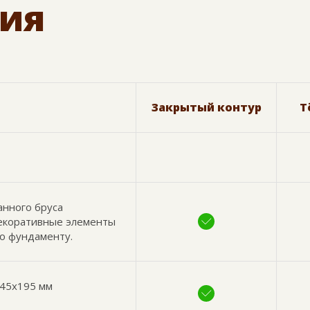
ия
Закрытый контур
Т
анного бруса
декоративные элементы
по фундаменту.
 45х195 мм