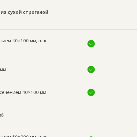
из сухой строганой
нием 40×100 мм, шаг
 мм
 сечением 40×100 мм
е)
ением 50×200 мм, шаг