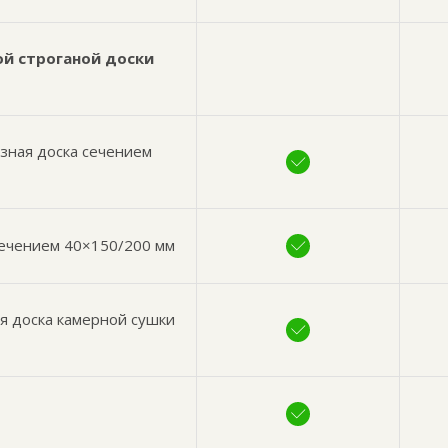
ой строганой доски
езная доска сечением
сечением 40×150/200 мм
я доска камерной сушки