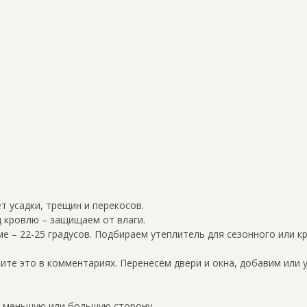
ет усадки, трещин и перекосов.
 кровлю – защищаем от влаги.
ме – 22-25 градусов. Подбираем утеплитель для сезонного или к
те это в комментариях. Перенесём двери и окна, добавим или 
в меньшую или большую сторону.