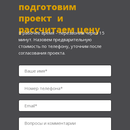
подготовим
проект и
рассчитаем цену
В рабочее время – перезвоним через 15
минут. Назовем предварительную
стоимость по телефону, уточним после
согласования проекта.
Ваше имя*
Номер телефона*
Email*
Вопросы и комментарии