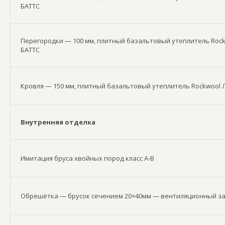
БАТТС
Перегородки — 100 мм, плитный базальтовый утеплитель Roc
БАТТС
Кровля — 150 мм, плитный базальтовый утеплитель Rockwool 
Внутренняя отделка
Имитация бруса хвойных пород класс А-В
Обрешётка — брусок сечением 20×40мм — вентиляционный з