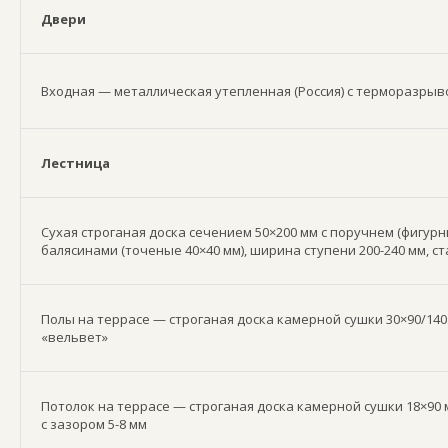
Двери
Входная — металлическая утепленная (Россия) с терморазрыв
Лестница
Сухая строганая доска сечением 50×200 мм с поручнем (фигурн
балясинами (точеные 40×40 мм), ширина ступени 200-240 мм, с
Полы на террасе — строганая доска камерной сушки 30×90/140
«вельвет»
Потолок на террасе — строганая доска камерной сушки 18×90 
с зазором 5-8 мм