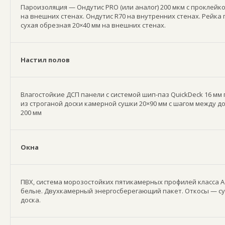
Пароизоляция — Ондутис PRO (или аналог) 200 мкм с проклейко
на внешних стенах. Ондутис R70 на внутренних стенах. Рейка 
сухая обрезная 20×40 мм на внешних стенах.
Настил полов
Влагостойкие ДСП панели с системой шип-паз QuickDeck 16 мм
из строганой доски камерной сушки 20×90 мм с шагом между д
200 мм
Окна
ПВХ, система морозостойких пятикамерных профилей класса А 
белые. Двухкамерный энергосберегающий пакет. Откосы — су
доска.