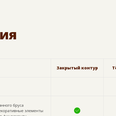
ия
Закрытый контур
Т
анного бруса
декоративные элементы