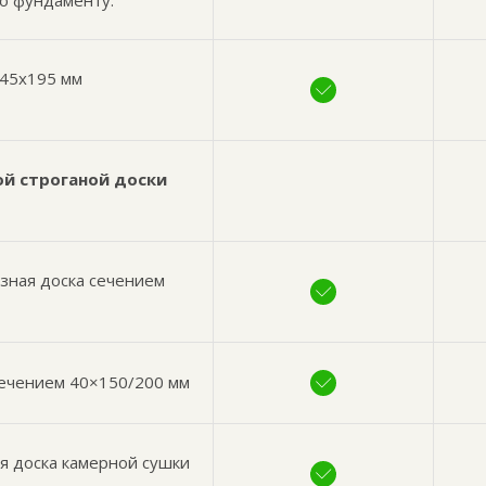
по фундаменту.
 45х195 мм
ой строганой доски
езная доска сечением
сечением 40×150/200 мм
я доска камерной сушки