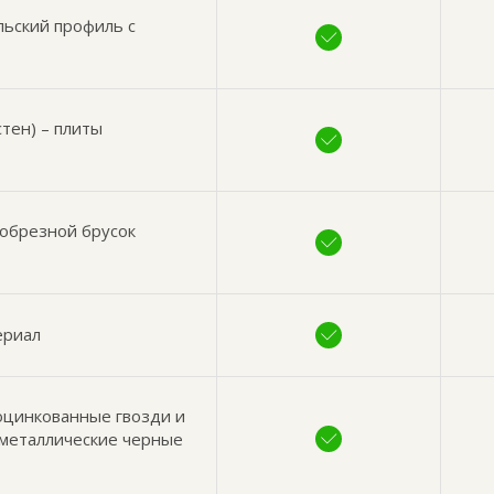
льский профиль с
тен) – плиты
обрезной брусок
ериал
оцинкованные гвозди и
 металлические черные