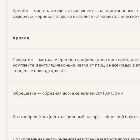
Крепёж — чистовая отделка выполняется на оцинкованные гв
саморезы. Черновая отделка выполняется на металлические 
Кровля
Покрытие — металлочерепица профиль супер монтерей, цвет 
комплекте: вентиляция конька, сетка от птиц и насекомых, ка
торцевые накладки, конёк.
Обрешётка — обрезная доска сечением 20×100/150 мм
Контробрешётка (вентиляционный зазор) — обрезной брусок 
Подкровельная антиконденсатная пленка (ветрогидрозащитн