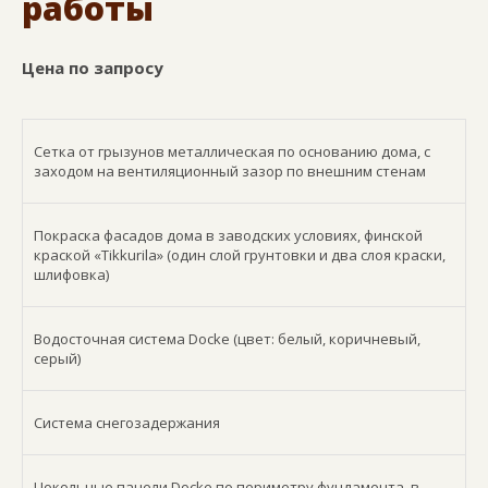
работы
Цена по запросу
Сетка от грызунов металлическая по основанию дома, с
заходом на вентиляционный зазор по внешним стенам
Покраска фасадов дома в заводских условиях, финской
краской «Tikkurila» (один слой грунтовки и два слоя краски,
шлифовка)
Водосточная система Docke (цвет: белый, коричневый,
серый)
Система снегозадержания
Цокольные панели Docke по периметру фундамента, в