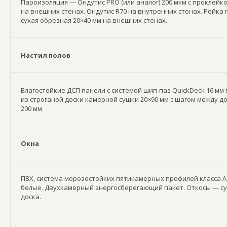
Пароизоляция — Ондутис PRO (или аналог) 200 мкм с проклейко
на внешних стенах. Ондутис R70 на внутренних стенах. Рейка 
сухая обрезная 20×40 мм на внешних стенах.
Настил полов
Влагостойкие ДСП панели с системой шип-паз QuickDeck 16 мм
из строганой доски камерной сушки 20×90 мм с шагом между д
200 мм
Окна
ПВХ, система морозостойких пятикамерных профилей класса А 
белые. Двухкамерный энергосберегающий пакет. Откосы — су
доска.