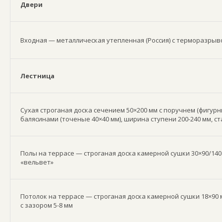
Двери
Входная — металлическая утепленная (Россия) с терморазрыв
Лестница
Сухая строганая доска сечением 50×200 мм с поручнем (фигурн
балясинами (точеные 40×40 мм), ширина ступени 200-240 мм, с
Полы на террасе — строганая доска камерной сушки 30×90/140
«вельвет»
Потолок на террасе — строганая доска камерной сушки 18×90 
с зазором 5-8 мм