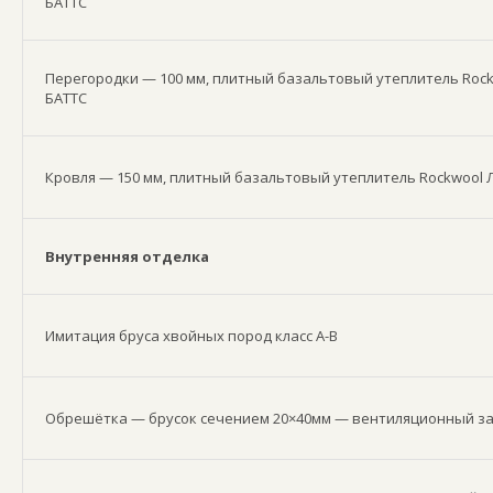
БАТТС
Перегородки — 100 мм, плитный базальтовый утеплитель Roc
БАТТС
Кровля — 150 мм, плитный базальтовый утеплитель Rockwool 
Внутренняя отделка
Имитация бруса хвойных пород класс А-В
Обрешётка — брусок сечением 20×40мм — вентиляционный з