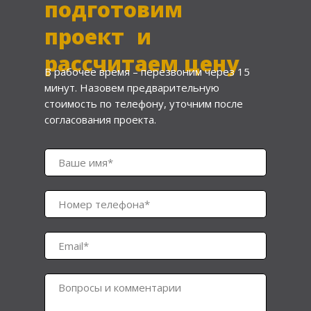
подготовим
проект и
рассчитаем цену
В рабочее время – перезвоним через 15
минут. Назовем предварительную
стоимость по телефону, уточним после
согласования проекта.
Ваше имя*
Номер телефона*
Email*
Вопросы и комментарии