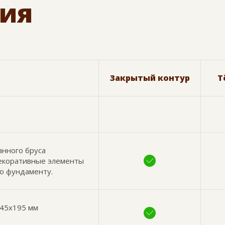
ия
Закрытый контур
Т
анного бруса
декоративные элементы
по фундаменту.
 45х195 мм