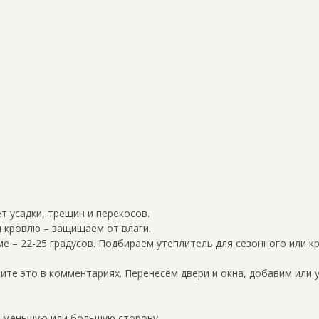
ет усадки, трещин и перекосов.
 кровлю – защищаем от влаги.
ме – 22-25 градусов. Подбираем утеплитель для сезонного или к
те это в комментариях. Перенесём двери и окна, добавим или 
в меньшую или большую сторону.