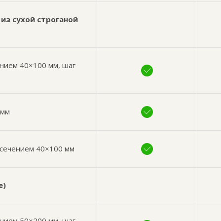
из сухой строганой
нием 40×100 мм, шаг
 мм
 сечением 40×100 мм
е)
ением 50×200 мм, шаг