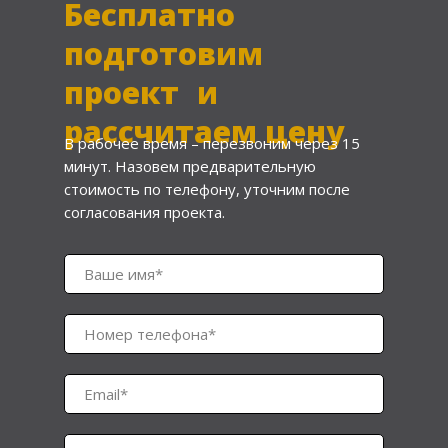
Бесплатно
подготовим
проект и
рассчитаем цену
В рабочее время – перезвоним через 15
минут. Назовем предварительную
стоимость по телефону, уточним после
согласования проекта.
Ваше имя*
Номер телефона*
Email*