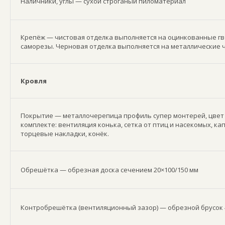
Наличники, углы — сухой строганый пиломатериал
Крепёж — чистовая отделка выполняется на оцинкованные гв
саморезы. Черновая отделка выполняется на металлические 
Кровля
Покрытие — металлочерепица профиль супер монтерей, цвет 
комплекте: вентиляция конька, сетка от птиц и насекомых, ка
торцевые накладки, конёк.
Обрешётка — обрезная доска сечением 20×100/150 мм
Контробрешётка (вентиляционный зазор) — обрезной брусок 