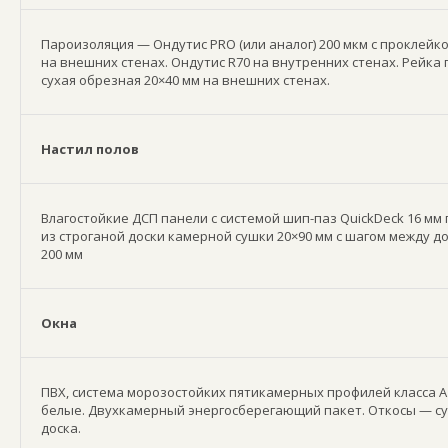
Пароизоляция — Ондутис PRO (или аналог) 200 мкм с проклейко
на внешних стенах. Ондутис R70 на внутренних стенах. Рейка 
сухая обрезная 20×40 мм на внешних стенах.
Настил полов
Влагостойкие ДСП панели с системой шип-паз QuickDeck 16 мм
из строганой доски камерной сушки 20×90 мм с шагом между д
200 мм
Окна
ПВХ, система морозостойких пятикамерных профилей класса А 
белые. Двухкамерный энергосберегающий пакет. Откосы — су
доска.