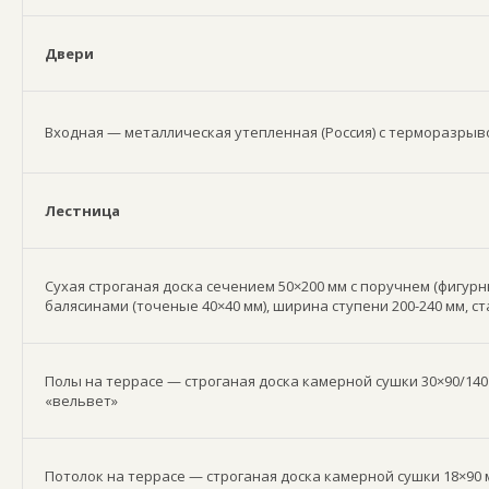
Двери
Входная — металлическая утепленная (Россия) с терморазрыв
Лестница
Сухая строганая доска сечением 50×200 мм с поручнем (фигурн
балясинами (точеные 40×40 мм), ширина ступени 200-240 мм, с
Полы на террасе — строганая доска камерной сушки 30×90/140
«вельвет»
Потолок на террасе — строганая доска камерной сушки 18×90 