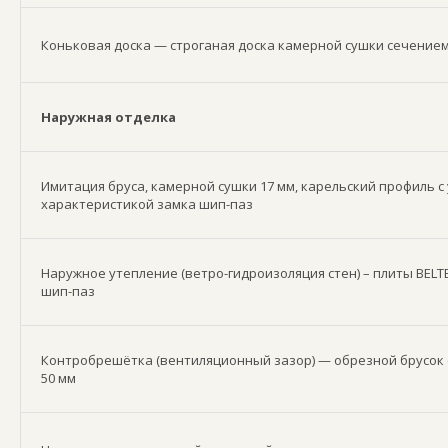
Коньковая доска — строганая доска камерной сушки сечением
Наружная отделка
Имитация бруса, камерной сушки 17 мм, карельский профиль 
характеристикой замка шип-паз
Наружное утепление (ветро-гидроизоляция стен) – плиты BELT
шип-паз
Контробрешётка (вентиляционный зазор) — обрезной брусок 
50 мм