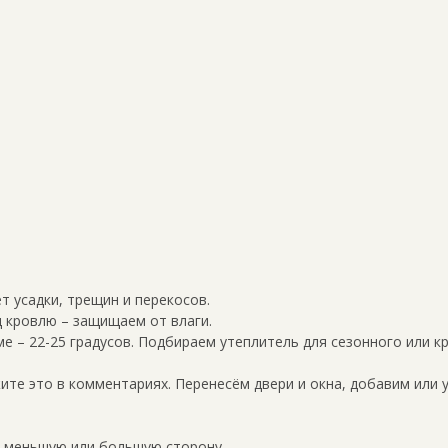
ет усадки, трещин и перекосов.
 кровлю – защищаем от влаги.
ме – 22-25 градусов. Подбираем утеплитель для сезонного или к
те это в комментариях. Перенесём двери и окна, добавим или 
в меньшую или большую сторону.