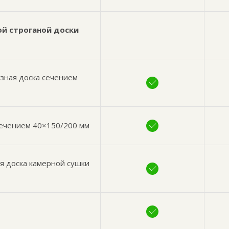
ой строганой доски
езная доска сечением
сечением 40×150/200 мм
я доска камерной сушки