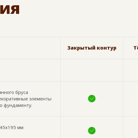
ия
Закрытый контур
Т
анного бруса
декоративные элементы
по фундаменту.
 45х195 мм