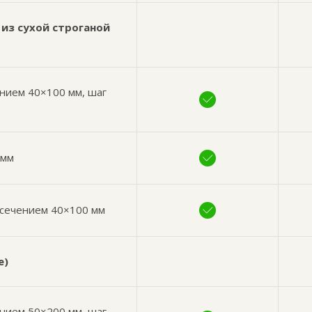
из сухой строганой
нием 40×100 мм, шаг
 мм
 сечением 40×100 мм
е)
ением 50×200 мм, шаг