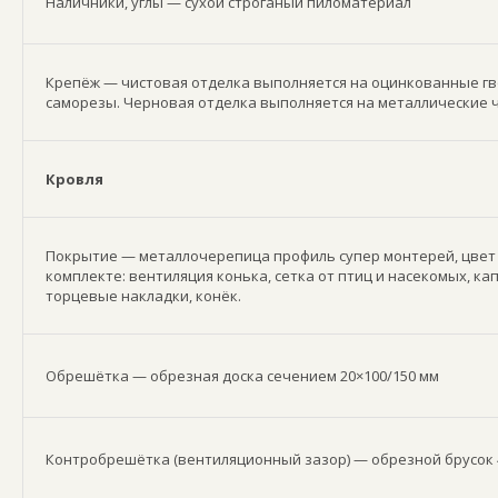
Наличники, углы — сухой строганый пиломатериал
Крепёж — чистовая отделка выполняется на оцинкованные гв
саморезы. Черновая отделка выполняется на металлические 
Кровля
Покрытие — металлочерепица профиль супер монтерей, цвет 
комплекте: вентиляция конька, сетка от птиц и насекомых, ка
торцевые накладки, конёк.
Обрешётка — обрезная доска сечением 20×100/150 мм
Контробрешётка (вентиляционный зазор) — обрезной брусок 