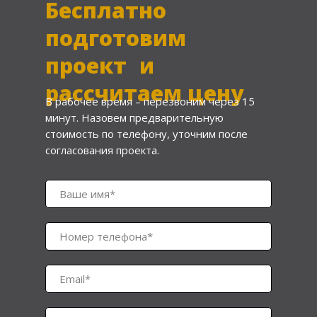
Бесплатно
подготовим
проект и
рассчитаем цену
В рабочее время – перезвоним через 15
минут. Назовем предварительную
стоимость по телефону, уточним после
согласования проекта.
Ваше имя*
Номер телефона*
Email*