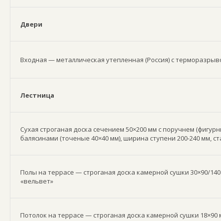
Двери
Входная — металлическая утепленная (Россия) с терморазрыв
Лестница
Сухая строганая доска сечением 50×200 мм с поручнем (фигурн
балясинами (точеные 40×40 мм), ширина ступени 200-240 мм, с
Полы на террасе — строганая доска камерной сушки 30×90/140
«вельвет»
Потолок на террасе — строганая доска камерной сушки 18×90 