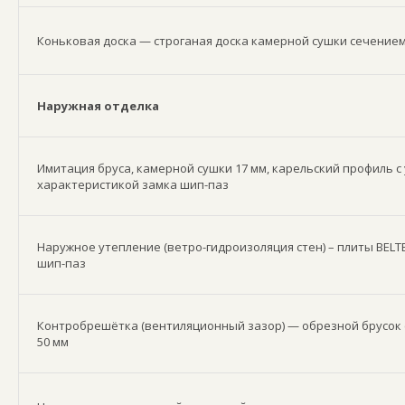
Коньковая доска — строганая доска камерной сушки сечением
Наружная отделка
Имитация бруса, камерной сушки 17 мм, карельский профиль 
характеристикой замка шип-паз
Наружное утепление (ветро-гидроизоляция стен) – плиты BELT
шип-паз
Контробрешётка (вентиляционный зазор) — обрезной брусок 
50 мм