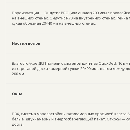
Пароизоляция — Ондутис PRO (или аналог) 200 мкм с проклейко
на внешних стенах. Ондутис R70 на внутренних стенах. Рейка 
сухая обрезная 20×40 мм на внешних стенах.
Настил полов
Влагостойкие ДСП панели с системой шип-паз QuickDeck 16 мм
из строганой доски камерной сушки 20×90 мм с шагом между д
200 мм
Окна
ПВХ, система морозостойких пятикамерных профилей класса А 
белые. Двухкамерный энергосберегающий пакет. Откосы — су
доска.