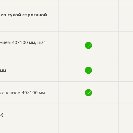
из сухой строганой
нием 40×100 мм, шаг
 мм
 сечением 40×100 мм
е)