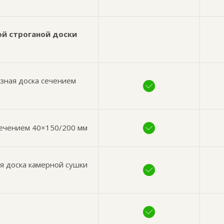
ой строганой доски
езная доска сечением
сечением 40×150/200 мм
я доска камерной сушки