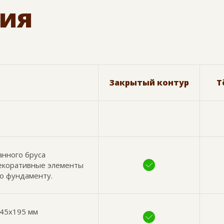
ия
Закрытый контур
Т
анного бруса
декоративные элементы
по фундаменту.
 45х195 мм