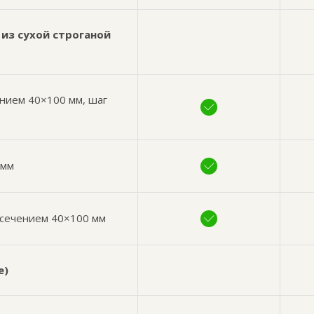
из сухой строганой
нием 40×100 мм, шаг
 мм
 сечением 40×100 мм
е)