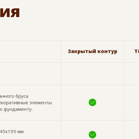
ия
Закрытый контур
Т
анного бруса
декоративные элементы
по фундаменту.
 45х195 мм