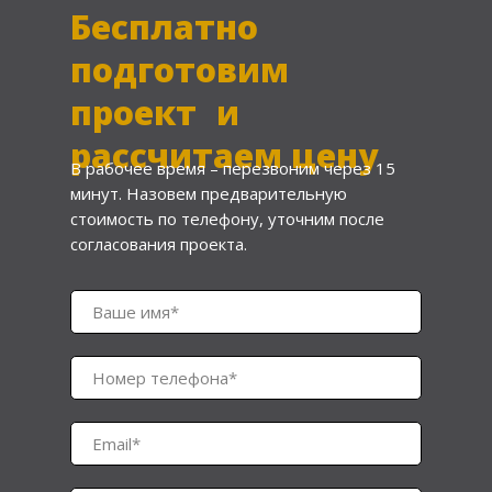
Бесплатно
подготовим
проект и
рассчитаем цену
В рабочее время – перезвоним через 15
минут. Назовем предварительную
стоимость по телефону, уточним после
согласования проекта.
Ваше имя*
Номер телефона*
Email*