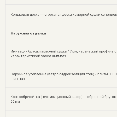
Коньковая доска — строганая доска камерной сушки сечением
Наружная отделка
Имитация бруса, камерной сушки 17 мм, карельский профиль 
характеристикой замка шип-паз
Наружное утепление (ветро-гидроизоляция стен) – плиты BELT
шип-паз
Контробрешётка (вентиляционный зазор) — обрезной брусок 
50 мм