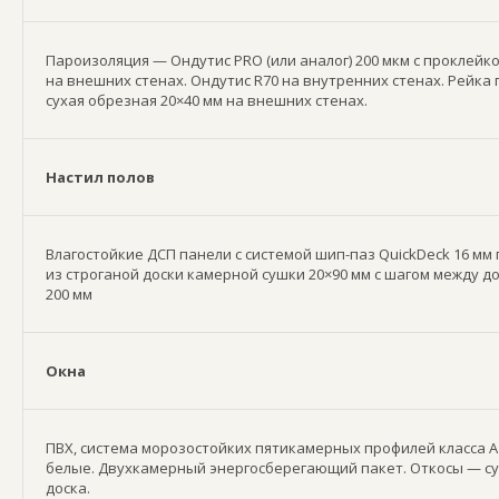
Пароизоляция — Ондутис PRO (или аналог) 200 мкм с проклейко
на внешних стенах. Ондутис R70 на внутренних стенах. Рейка 
сухая обрезная 20×40 мм на внешних стенах.
Настил полов
Влагостойкие ДСП панели с системой шип-паз QuickDeck 16 мм
из строганой доски камерной сушки 20×90 мм с шагом между д
200 мм
Окна
ПВХ, система морозостойких пятикамерных профилей класса А 
белые. Двухкамерный энергосберегающий пакет. Откосы — су
доска.