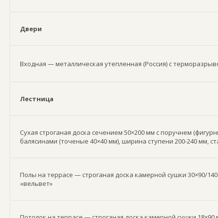
Двери
Входная — металлическая утепленная (Россия) с терморазрыв
Лестница
Сухая строганая доска сечением 50×200 мм с поручнем (фигурн
балясинами (точеные 40×40 мм), ширина ступени 200-240 мм, с
Полы на террасе — строганая доска камерной сушки 30×90/140
«вельвет»
Потолок на террасе — строганая доска камерной сушки 18×90 